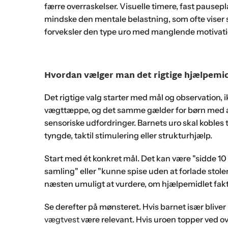
færre overraskelser. Visuelle timere, fast pausepl
mindske den mentale belastning, som ofte viser s
forveksler den type uro med manglende motivation
Hvordan vælger man det rigtige hjælpemidd
Det rigtige valg starter med mål og observation
vægttæppe, og det samme gælder for børn med a
sensoriske udfordringer. Barnets uro skal kobles t
tyngde, taktil stimulering eller strukturhjælp.
Start med ét konkret mål. Det kan være "sidde 1
samling" eller "kunne spise uden at forlade stolen 
næsten umuligt at vurdere, om hjælpemidlet fakti
Se derefter på mønsteret. Hvis barnet især bliver 
vægtvest
være relevant. Hvis uroen topper ved ov