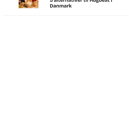
5 alternativer til Hugbeat i
Danmark