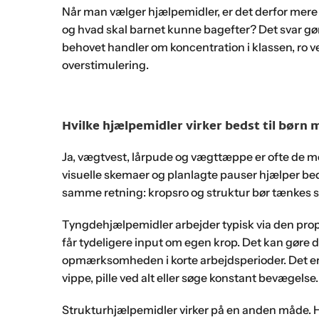
Når man vælger hjælpemidler, er det derfor mere p
og hvad skal barnet kunne bagefter? Det svar gør 
behovet handler om koncentration i klassen, ro v
overstimulering.
Hvilke hjælpemidler virker bedst til børn
Ja, vægtvest, lårpude og vægttæppe er ofte de m
visuelle skemaer og planlagte pauser hjælper bed
samme retning: kropsro og struktur bør tænkes
Tyngdehjælpemidler arbejder typisk via den prop
får tydeligere input om egen krop. Det kan gøre 
opmærksomheden i korte arbejdsperioder. Det er is
vippe, pille ved alt eller søge konstant bevægelse.
Strukturhjælpemidler virker på en anden måde. H