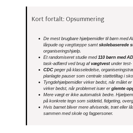
Kort fortalt: Opsummering
De mest brugbare hjælpemidler til børn med 
lårpude og
vægttæppe
samt
skolebaserede s
organiseringshjælp.
Et randomiseret studie med
110 børn med A
task-adfærd ved brug af
vægtvest
under test-
CDC
peger på klasseledelse, organiseringstræni
planlagte pauser som centrale støttetiltag i sko
Tyngdehjælpemidler virker bedst, når målet er
virker bedst, når problemet især er
glemte opg
Mere vægt er ikke automatisk bedre. Hjælpemi
på konkrete tegn som siddetid, fidgeting, over
Hvis barnet bliver mere afvisende, træt eller lås
sammen med skole og fagpersoner.