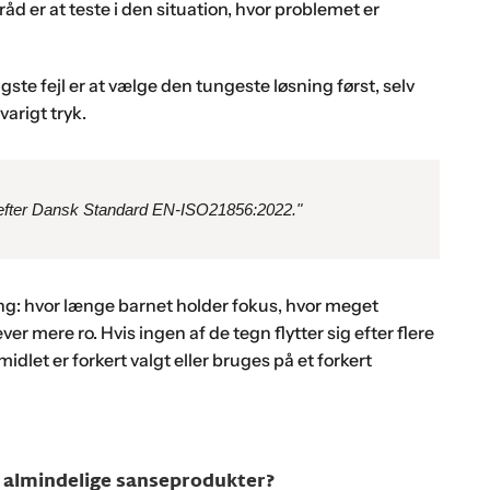
råd er at teste i den situation, hvor problemet er
te fejl er at vælge den tungeste løsning først, selv
arigt tryk.
tet efter Dansk Standard EN-ISO21856:2022."
ting: hvor længe barnet holder fokus, hvor meget
 mere ro. Hvis ingen af de tegn flytter sig efter flere
idlet er forkert valgt eller bruges på et forkert
 almindelige sanseprodukter?