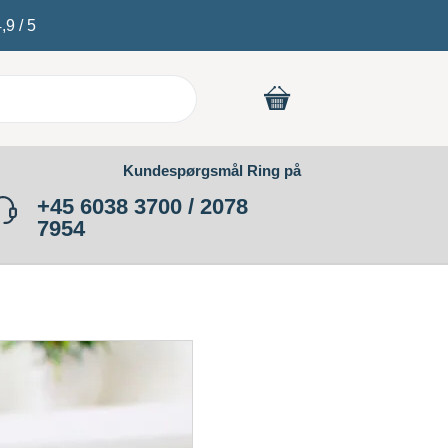
4,9
/
5
Kundespørgsmål Ring på
+45 6038 3700 / 2078
7954