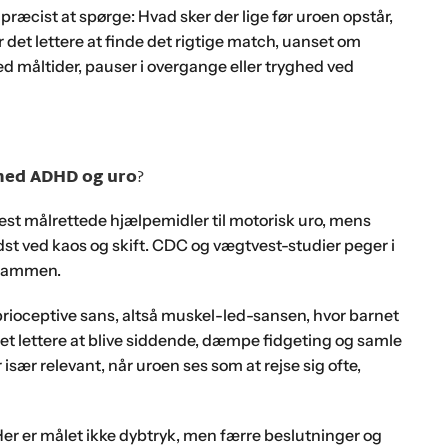
ræcist at spørge: Hvad sker der lige før uroen opstår,
det lettere at finde det rigtige match, uanset om
ed måltider, pauser i overgange eller tryghed ved
 med ADHD og uro
?
est målrettede hjælpemidler til motorisk uro, mens
st ved kaos og skift. CDC og vægtvest-studier peger i
 sammen.
rioceptive sans, altså muskel-led-sansen, hvor barnet
det lettere at blive siddende, dæmpe fidgeting og samle
ær relevant, når uroen ses som at rejse sig ofte,
er er målet ikke dybtryk, men færre beslutninger og