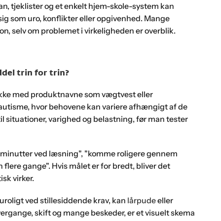
an, tjeklister og et enkelt hjem-skole-system kan
ig som uro, konflikter eller opgivenhed. Mange
, selv om problemet i virkeligheden er overblik.
el trin for trin?
, ikke med produktnavne som vægtvest eller
utisme, hvor behovene kan variere afhængigt af de
il situationer, varighed og belastning, før man tester
0 minutter ved læsning", "komme roligere gennem
flere gange". Hvis målet er for bredt, bliver det
sk virker.
uroligt ved stillesiddende krav, kan
lårpude
eller
ergange, skift og mange beskeder, er et visuelt skema