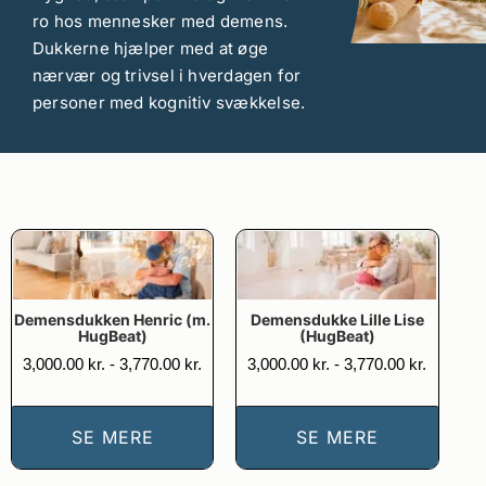
ro hos mennesker med demens.
Dukkerne hjælper med at øge
nærvær og trivsel i hverdagen for
personer med kognitiv svækkelse.
Demensdukken Henric (m.
Demensdukke Lille Lise
HugBeat)
(HugBeat)
Prisinterval:
Prisinter
3,000.00
kr.
-
3,770.00
kr.
3,000.00
kr.
-
3,770.00
kr.
3,000.00 kr.
3,000.00
til
til
3,770.00 kr.
3,770.00
SE MERE
SE MERE