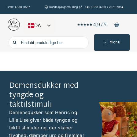
Spring
CVR: 4338 0567
Kundespørgsmål Ring på
+45 6038 3700 / 2078 7954
til
indhold
4,9
/
5
DA
EN
Søg
Menu
DE
efter:
FR
IT
ES
Demensdukker med
tyngde og
taktilstimuli
Demensdukker som Henric og
Lille Lise giver både tyngde og
taktil stimulering, der skaber
tryghed, dæmper uro og fremmer