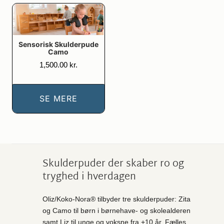
Sensorisk Skulderpude
Camo
1,500.00
kr.
SE MERE
Skulderpuder der skaber ro og
tryghed i hverdagen
Oliz/Koko-Nora® tilbyder tre skulderpuder:
Zita
og Camo til børn i børnehave- og skolealderen
samt Liz til unge og voksne fra +10 år. Fælles