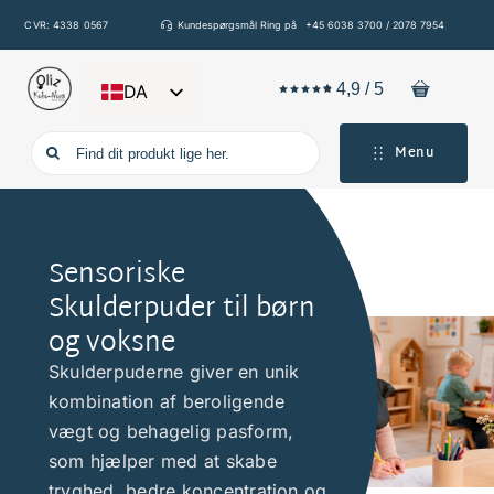
Spring
CVR: 4338 0567
Kundespørgsmål Ring på
+45 6038 3700 / 2078 7954
til
indhold
4,9
/
5
DA
EN
Søg
Menu
DE
efter:
FR
IT
Sensoriske
ES
Skulderpuder til børn
og voksne
Skulderpuderne giver en unik
kombination af beroligende
vægt og behagelig pasform,
som hjælper med at skabe
tryghed, bedre koncentration og