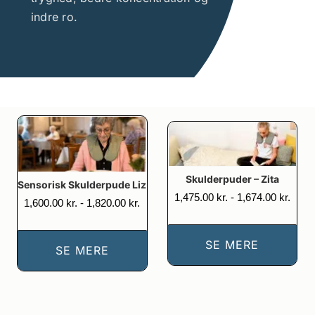
indre ro.
Skulderpuder – Zita
Sensorisk Skulderpude Liz
Prisin
1,475.00
kr.
-
1,674.00
kr.
Prisinterval:
1,600.00
kr.
-
1,820.00
kr.
1,475
1,600.00 kr.
til
til
1,674
1,820.00 kr.
SE MERE
SE MERE