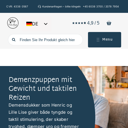
Zum
CVR: 4338 0567
Kundenanfragen – bitte klingeln
+45 6038 3700 / 2078 7954
Inhalt
springen
4,9
/
5
DE
DA
Suche
Menu
EN
nach:
FR
IT
ES
Demenzpuppen mit
Gewicht und taktilen
Reizen
Demensdukker som Henric og
Lille Lise giver både tyngde og
taktil stimulering, der skaber
tryghed, dæmper uro og fremmer