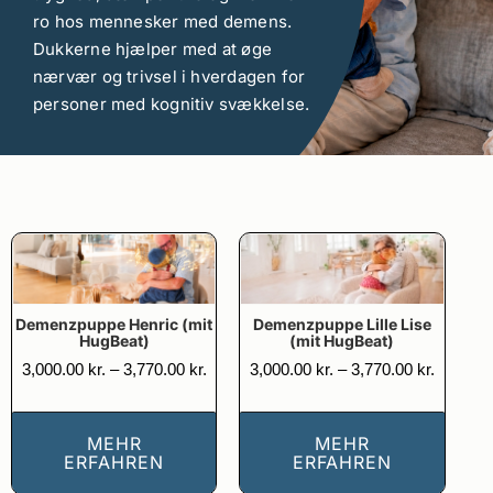
ro hos mennesker med demens.
Dukkerne hjælper med at øge
nærvær og trivsel i hverdagen for
personer med kognitiv svækkelse.
Demenzpuppe Henric (mit
Demenzpuppe Lille Lise
HugBeat)
(mit HugBeat)
Prisinterval:
Prisinter
3,000.00
kr.
–
3,770.00
kr.
3,000.00
kr.
–
3,770.00
kr.
3,000.00 kr.
3,000.00
til
til
3,770.00 kr.
3,770.00
MEHR
MEHR
ERFAHREN
ERFAHREN