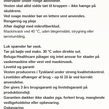
intervaller under rolige aktiviteter.
Vesten skal altid sidde tæt til kroppen – ikke hænge på
skuldrene.
Ved svage muskler bør en lettere vest anvendes.
Rengøring og pleje
Aftør dagligt med mikrofiberklud.
Maskinvask ved 40 °C, uden blegemiddel, strygning eller
tørretumbling.
Luk spænder før vask.
Tør på bøjle ved maks. 30 °C uden direkte sol.
Beluga-Healthcare påtager sig intet ansvar for skader på
vaskemaskine eller vest ved maskinvask.
Levetid og garanti
Vesten produceres i Tyskland under streng kvalitetskontrol.
Levetiden afhænger af brug – op til 10 år ved korrekt
anvendelse.
Der gives 3 års brugsgaranti og livstidsgaranti på
produktionsfejl.
Garantien dækker ikke skader pga. forkert brug, manglende
vedligeholdelse eller opbevaring.
Opbevaring