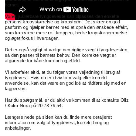
barnet.
Vores
justerbare tyngdeveste
kan tilpasses den enkelte
persons kropsstørrelse og kropsform. Det sikrer en god
pasform og hjælper barnet med at opnå den ønskede effekt,
som kan være mere ro i kroppen, bedre kropsfornemmelse
og øget fokus i hverdagen.
Det er også vigtigt at vælge den
rigtige vægt i tyngdevesten
,
så den passer til barnets behov. Den korrekte vægt er
afgørende for både komfort og effekt.
Vi anbefaler altid, at du følger
vores vejledning til brug af
tyngdevest.
Hvis du er i tvivl om valg eller korrekt
anvendelse, kan det være en god idé at rådføre sig med en
fagperson.
Har du spørgsmål, er du altid
velkommen til at kontakte Oliz
/ Koko-Nora på 20 78 79 54.
Længere nede på siden kan du finde mere detaljeret
information om valg af tyngdevest, korrekt brug og
anbefalinger.