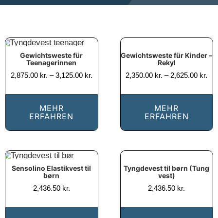
Gewichtsweste für Kinder –
Gewichtsweste für
Rekyl
Teenagerinnen
Prisinterval:
Pri
2,875.00
kr.
–
3,125.00
kr.
2,350.00
kr.
–
2,625.00
kr.
2,875.00 kr.
2,3
til
til
3,125.00 kr.
2,6
MEHR
MEHR
ERFAHREN
ERFAHREN
Tyngdevest til børn (Tung
Sensolino Elastikvest til
vest)
børn
2,436.50
kr.
2,436.50
kr.