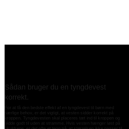
Sådan bruger du en tyngdevest
korrekt.
For at få den bedste effekt af en
tyngdevest til børn med
særlige behov
, er det vigtigt, at vesten sidder korrekt på
kroppen. Tyngdevesten skal placeres tæt ind til kroppen og
sidde godt til uden at stramme. Hvis vesten hænger løst på
skuldrene, er det ofte et tegn på, at størrelsen ikke passer til