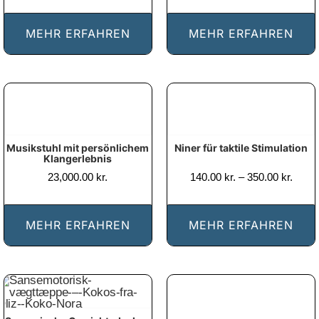
MEHR ERFAHREN
MEHR ERFAHREN
Niner für taktile Stimulation
Musikstuhl mit persönlichem
Klangerlebnis
Prisin
23,000.00
kr.
140.00
kr.
–
350.00
kr.
140.00
til
350.00
MEHR ERFAHREN
MEHR ERFAHREN