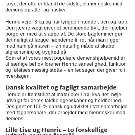
farve, der ofte er blandt de sidste, et menneske med
demens opfatter og husker.
Henric vejer 3 kg og har tyngde i hænder, ben og krop.
Den jævne vægt giver et beroligende tryk, der hjælper
borgeren med at slappe af. De store baglommer gør
det muligt at lægge hænderne til ro, når man ligger
med ham på maven – en naturlig måde at skabe
afgrænsning og tryghed på.
Som et af vores mest populære demenshjælpemidler
til særlige behov forener Henric sanselighed, funktion
og følelsesmæssig støtte – en ledsager, der giver ro i
hverdagen.
Dansk kvalitet og fagligt samarbejde
Henric er fremstillet af materialer i høj kvalitet, nøje
udvalgt for deres taktile egenskaber og holdbarhed.
Designet er 100 % dansk og udviklet i tæt samarbejde
med fagpersonale, der arbejder med mennesker med
demens.
Lille Lise og Henric – to forskellige