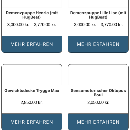
Demenzpuppe Lille Lise (mit
Demenzpuppe Henric (mit
HugBeat)
HugBeat)
Prisinterval:
Pris
3,000.00
kr.
–
3,770.00
kr.
3,000.00
kr.
–
3,770.00
kr.
3,000.00 kr.
3,00
til
til
3,770.00 kr.
3,77
MEHR ERFAHREN
MEHR ERFAHREN
Gewichtsdecke Trygge Max
Sensomotorischer Oktopus
Poul
2,850.00
kr.
2,050.00
kr.
MEHR ERFAHREN
MEHR ERFAHREN