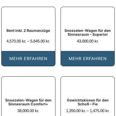
Bent inkl. 2 Raumanzüge
Snoezelen-Wagen für den
Sinnesraum – Superior
Prisinterval:
4,570.00
kr.
–
5,645.00
kr.
43,000.00
kr.
4,570.00 kr.
til
5,645.00 kr.
MEHR ERFAHREN
MEHR ERFAHREN
Snoezelen-Wagen für den
Gewichtskissen für den
Sinnesraum Comfort+
Schoß – Fie
Pris
38,000.00
kr.
1,350.00
kr.
–
1,475.00
kr.
1,35