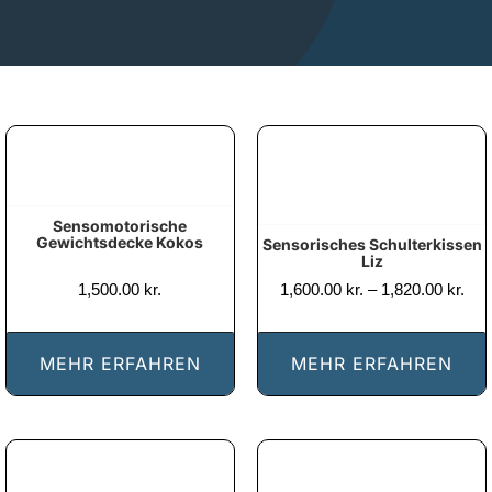
Sensomotorische
Gewichtsdecke Kokos
Sensorisches Schulterkissen
Liz
Pris
1,500.00
kr.
1,600.00
kr.
–
1,820.00
kr.
1,60
til
1,82
MEHR ERFAHREN
MEHR ERFAHREN