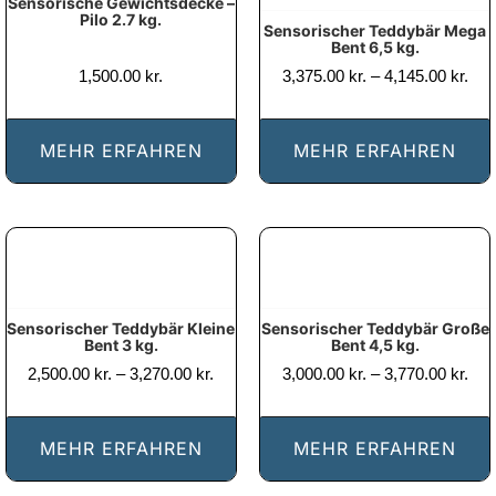
Sensorische Gewichtsdecke –
Pilo 2.7 kg.
Sensorischer Teddybär Mega
Bent 6,5 kg.
Pris
1,500.00
kr.
3,375.00
kr.
–
4,145.00
kr.
3,37
til
4,14
MEHR ERFAHREN
MEHR ERFAHREN
Sensorischer Teddybär Kleine
Sensorischer Teddybär Große
Bent 3 kg.
Bent 4,5 kg.
Prisinterval:
Pris
2,500.00
kr.
–
3,270.00
kr.
3,000.00
kr.
–
3,770.00
kr.
2,500.00 kr.
3,00
til
til
3,270.00 kr.
3,77
MEHR ERFAHREN
MEHR ERFAHREN