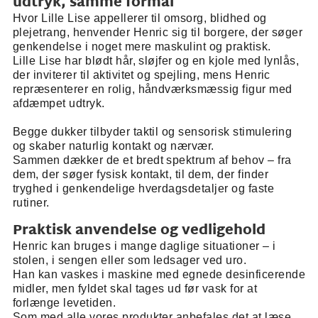
udtryk, samme formål
Hvor Lille Lise appellerer til omsorg, blidhed og
plejetrang, henvender Henric sig til borgere, der søger
genkendelse i noget mere maskulint og praktisk.
Lille Lise har blødt hår, sløjfer og en kjole med lynlås,
der inviterer til aktivitet og spejling, mens Henric
repræsenterer en rolig, håndværksmæssig figur med
afdæmpet udtryk.
Begge dukker tilbyder taktil og sensorisk stimulering
og skaber naturlig kontakt og nærvær.
Sammen dækker de et bredt spektrum af behov – fra
dem, der søger fysisk kontakt, til dem, der finder
tryghed i genkendelige hverdagsdetaljer og faste
rutiner.
Praktisk anvendelse og vedligehold
Henric kan bruges i mange daglige situationer – i
stolen, i sengen eller som ledsager ved uro.
Han kan vaskes i maskine med egnede desinficerende
midler, men fyldet skal tages ud før vask for at
forlænge levetiden.
Som med alle vores produkter anbefales det at læse