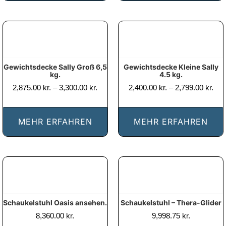
Gewichtsdecke Sally Groß 6,5
Gewichtsdecke Kleine Sally
kg.
4.5 kg.
Prisinterval:
Pris
2,875.00
kr.
–
3,300.00
kr.
2,400.00
kr.
–
2,799.00
kr.
2,875.00 kr.
2,40
til
til
3,300.00 kr.
2,79
MEHR ERFAHREN
MEHR ERFAHREN
Schaukelstuhl Oasis ansehen.
Schaukelstuhl – Thera-Glider
8,360.00
kr.
9,998.75
kr.