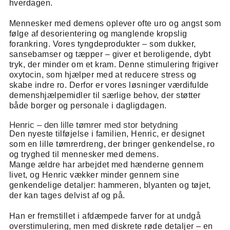
hverdagen.
Mennesker med demens oplever ofte uro og angst som
følge af desorientering og manglende kropslig
forankring. Vores tyngdeprodukter – som dukker,
sansebamser og tæpper – giver et beroligende, dybt
tryk, der minder om et kram. Denne stimulering frigiver
oxytocin, som hjælper med at reducere stress og
skabe indre ro. Derfor er vores løsninger værdifulde
demenshjælpemidler til særlige behov, der støtter
både borger og personale i dagligdagen.
Henric – den lille tømrer med stor betydning
Den nyeste tilføjelse i familien, Henric, er designet
som en lille tømrerdreng, der bringer genkendelse, ro
og tryghed til mennesker med demens.
Mange ældre har arbejdet med hænderne gennem
livet, og Henric vækker minder gennem sine
genkendelige detaljer: hammeren, blyanten og tøjet,
der kan tages delvist af og på.
Han er fremstillet i afdæmpede farver for at undgå
overstimulering, men med diskrete røde detaljer – en