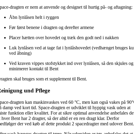
pace-dragten er nem at anvende og designet til hurtig på- og aftagning:
Åbn lynlåsen helt i ryggen
Før først benene i dragten og derefter armene
Placer hætten over hovedet og træk den godt ned i nakken
Luk lynlåsen ved at tage fat i lynlåshovedet (vedhænget bruges k
ved åbning)
Ved kraven vippes stofstykket ind over lynlåsen, så den skjules og
minimerer kontakt til Bent
ragten skal bruges som et supplement til Bent.
einigung und Pflege
pace-dragten kan maskinvaskes ved 60 °C, men kan også vakes på 90
å damp ved kort tid. Space-dragten er udviklet til hyppig vask uden at
iste funktion eller kvalitet. For at sikre optimal anvendelse anbefales de
t hver Bent har 2 dragter, så der altid er en ren dragt klar. Derfor
edfølger der ved køb af dette produkt 2 spacedragter med udover Bent
fter vask hænges dragten til tørre. Når ydersiden er tør, anbefales det at