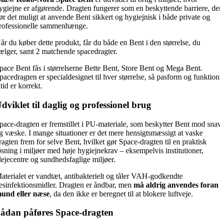
ygiejne er afgørende. Dragten fungerer som en beskyttende barriere, de
ør det muligt at anvende Bent sikkert og hygiejnisk i både private og
rofessionelle sammenhænge.
år du køber dette produkt, får du både en Bent i den størrelse, du
ælger, samt 2 matchende spacedragter.
pace Bent fås i størrelserne Bette Bent, Store Bent og Mega Bent.
pacedragten er specialdesignet til hver størrelse, så pasform og funktion
ltid er korrekt.
dviklet til daglig og professionel brug
pace-dragten er fremstillet i PU-materiale, som beskytter Bent mod sna
g væske. I mange situationer er det mere hensigtsmæssigt at vaske
ragten frem for selve Bent, hvilket gør Space-dragten til en praktisk
øsning i miljøer med høje hygiejnekrav – eksempelvis institutioner,
lejecentre og sundhedsfaglige miljøer.
aterialet er vandtæt, antibakterielt og tåler VAH-godkendte
esinfektionsmidler. Dragten er åndbar, men
må aldrig anvendes foran
und eller næse
, da den ikke er beregnet til at blokere luftveje.
ådan påføres Space-dragten