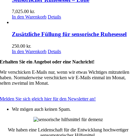
Varianten.
Die
7,025.00
kr.
Optionen
In den Warenkorb
Details
können
auf
der
Zusätzliche Füllung für sensorische Ruhesessel
Produktseite
ausgewählt
250.00
kr.
werden
In den Warenkorb
Details
Erhalten Sie ein Angebot oder eine Nachricht!
Wir verschicken E-Mails nur, wenn wir etwas Wichtiges mitzuteilen
haben. Normalerweise verschicken wir E-Mails einmal im Monat,
selten zweimal im Monat.
Melden Sie sich gleich hier für den Newsletter an!
Wir mögen auch keinen Spam.
Wir haben eine Leidenschaft für die Entwicklung hochwertiger
sensomotorischer Hilfsmittel.