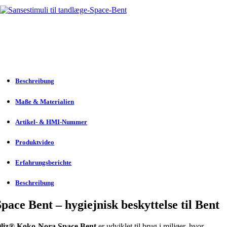
Beschreibung
Maße & Materialien
Artikel- & HMI-Nummer
Produktvideo
Erfahrungsberichte
Beschreibung
Space Bent – hygiejnisk beskyttelse til Bent
liz® Koko-Nora Space Bent
er udviklet til brug i miljøer, hvor