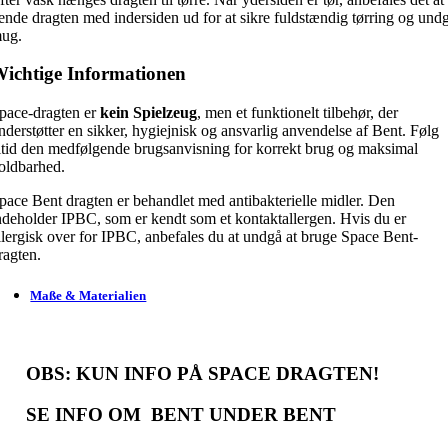
ende dragten med indersiden ud for at sikre fuldstændig tørring og und
ug.
ichtige Informationen
pace-dragten er
kein Spielzeug
, men et funktionelt tilbehør, der
nderstøtter en sikker, hygiejnisk og ansvarlig anvendelse af Bent. Følg
ltid den medfølgende brugsanvisning for korrekt brug og maksimal
oldbarhed.
pace Bent dragten er behandlet med antibakterielle midler. Den
ndeholder IPBC, som er kendt som et kontaktallergen. Hvis du er
llergisk over for IPBC, anbefales du at undgå at bruge Space Bent-
ragten.
Maße & Materialien
BS: KUN INFO PÅ SPACE DRAGTEN!
E INFO OM BENT UNDER BENT