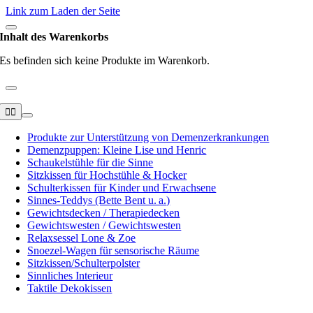
Link zum Laden der Seite
Inhalt des Warenkorbs
Es befinden sich keine Produkte im Warenkorb.
Navigation
umschalten
Produkte zur Unterstützung von Demenzerkrankungen
Demenzpuppen: Kleine Lise und Henric
Schaukelstühle für die Sinne
Sitzkissen für Hochstühle & Hocker
Schulterkissen für Kinder und Erwachsene
Sinnes-Teddys (Bette Bent u. a.)
Gewichtsdecken / Therapiedecken
Gewichtswesten / Gewichtswesten
Relaxsessel Lone & Zoe
Snoezel-Wagen für sensorische Räume
Sitzkissen/Schulterpolster
Sinnliches Interieur
Taktile Dekokissen