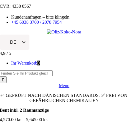
Zum
CVR: 4338 0567
Inhalt
springen
Kundenanfragen – bitte klingeln
+45 6038 3700 / 2078 7954
DE
DA
4,9
/
5
EN
Ihr Warenkorb
0
FR
Suche
nach:
IT
Menu
ES
✅ GEPRÜFT NACH DÄNISCHEN STANDARDS. ✅ FREI VON
GEFÄHRLICHEN CHEMIKALIEN
Bent inkl. 2 Raumanzüge
Prisinterval:
4,570.00
kr.
–
5,645.00
kr.
4,570.00 kr.