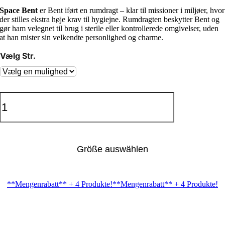
til
Space Bent
er Bent iført en rumdragt – klar til missioner i miljøer, hvor
5,645.00 kr.
der stilles ekstra høje krav til hygiejne. Rumdragten beskytter Bent og
gør ham velegnet til brug i sterile eller kontrollerede omgivelser, uden
at han mister sin velkendte personlighed og charme.
Vælg Str.
Bent
inkl.
2
Spacedragter
Menge
Größe auswählen
**Mengenrabatt** + 4 Produkte!
**Mengenrabatt** + 4 Produkte!