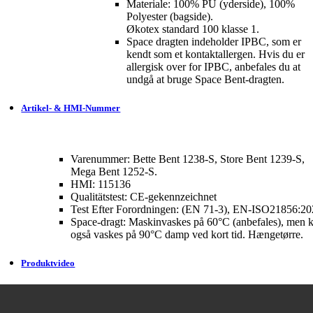
Materiale: 100% PU (yderside), 100%
Polyester (bagside).
Økotex standard 100 klasse 1.
Space dragten indeholder IPBC, som er
kendt som et kontaktallergen. Hvis du er
allergisk over for IPBC, anbefales du at
undgå at bruge Space Bent-dragten.
Artikel- & HMI-Nummer
Varenummer: Bette Bent 1238-S, Store Bent 1239-S,
Mega Bent 1252-S.
HMI: 115136
Qualitätstest: CE-gekennzeichnet
Test Efter Forordningen: (EN 71-3), EN-ISO21856:2
Space-dragt: Maskinvaskes på 60°C (anbefales), men 
også vaskes på 90°C damp ved kort tid. Hængetørre.
Produktvideo