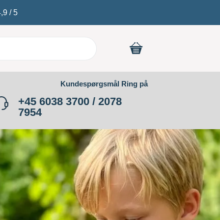
4,9
/
5
Kundespørgsmål Ring på
+45 6038 3700 / 2078
7954