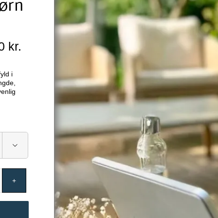
børn
Prisinterval:
00
kr.
2,350.00 kr.
til
yld i
2,625.00 kr.
yngde,
venlig
