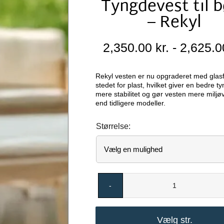
Tyngdevest til 
– Rekyl
2,350.00
kr.
-
2,625.
Rekyl vesten er nu opgraderet med glasf
stedet for plast, hvilket giver en bedre t
mere stabilitet og gør vesten mere miljø
end tidligere modeller.
Størrelse:
Tyngdevest
til
børn
Vælg str.
-