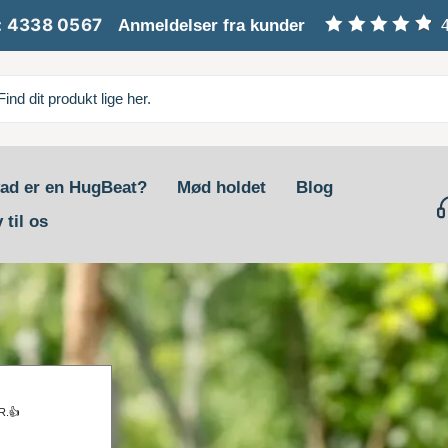
: 4338 0567
Anmeldelser fra kunder
ad er en HugBeat?
Mød holdet
Blog
 til os
.👍