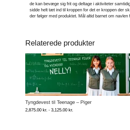
de kan bevæge sig frit og deltage i aktiviteter samtid
sidde helt tæt ind til kroppen for det er kroppen der 
der følger med produktet. Mål altid barnet om navlen fo
Relaterede produkter
Tyngdevest til Teenage – Piger
Prisinterval:
2,875.00
kr.
-
3,125.00
kr.
2,875.00 kr.
til
3,125.00 kr.