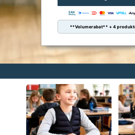
Rekyl
antal
**Volumerabat** + 4 produkt