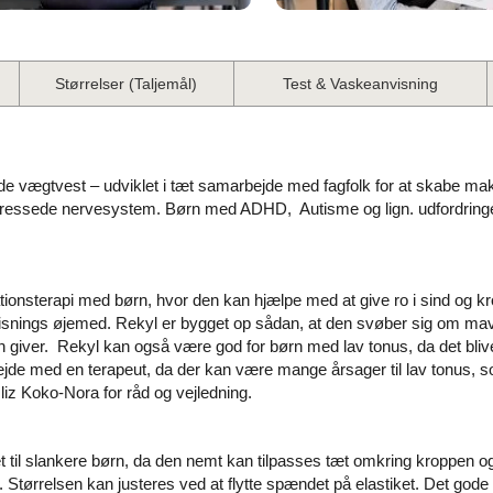
Størrelser (Taljemål)
Test & Vaskeanvisning
e vægtvest – udviklet i tæt samarbejde med fagfolk for at skabe ma
 stressede nervesystem. Børn med ADHD, Autisme og lign. udfordringe
tionsterapi med børn, hvor den kan hjælpe med at give ro i sind og k
visnings øjemed. Rekyl er bygget op sådan, at den svøber sig om mave
n giver. Rekyl kan også være god for børn med lav tonus, da det bl
jde med en terapeut, da der kan være mange årsager til lav tonus, s
 Oliz Koko-Nora for råd og vejledning.
 til slankere børn, da den nemt kan tilpasses tæt omkring kroppen og 
Størrelsen kan justeres ved at flytte spændet på elastiket. Det gode v