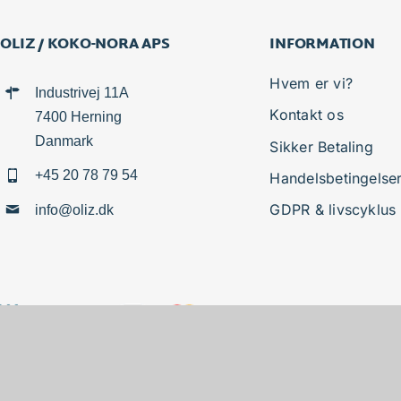
OLIZ / KOKO-NORA APS
INFORMATION
Hvem er vi?
Industrivej 11A
Kontakt os
7400 Herning
Danmark
Sikker Betaling
+45 20 78 79 54
Handelsbetingelse
GDPR & livscyklus
info@oliz.dk
Copyright 2026. Oliz/Koko-Nora®. All rights reserved.