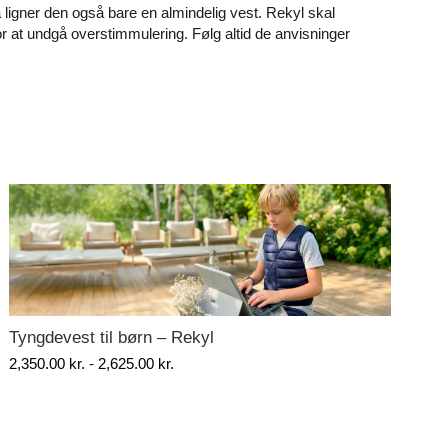
Så ligner den også bare en almindelig vest. Rekyl skal
for at undgå overstimmulering. Følg altid de anvisninger
Tyngdevest til børn – Rekyl
Tyn
Prisinterval:
2,350.00
kr.
-
2,625.00
kr.
2,87
2,350.00 kr.
til
2,625.00 kr.