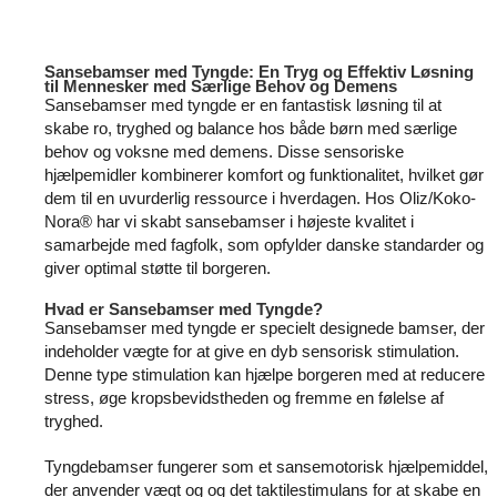
Sansebamser med Tyngde: En Tryg og Effektiv Løsning
til Mennesker med Særlige Behov og Demens
Sansebamser med tyngde er en fantastisk løsning til at
skabe ro, tryghed og balance hos både børn med særlige
behov og voksne med demens. Disse sensoriske
hjælpemidler kombinerer komfort og funktionalitet, hvilket gør
dem til en uvurderlig ressource i hverdagen. Hos Oliz/Koko-
Nora® har vi skabt sansebamser i højeste kvalitet i
samarbejde med fagfolk, som opfylder danske standarder og
giver optimal støtte til borgeren.
Hvad er Sansebamser med Tyngde?
Sansebamser med tyngde er specielt designede bamser, der
indeholder vægte for at give en dyb sensorisk stimulation.
Denne type stimulation kan hjælpe borgeren med at reducere
stress, øge kropsbevidstheden og fremme en følelse af
tryghed.
Tyngdebamser fungerer som et sansemotorisk hjælpemiddel,
der anvender vægt og og det taktilestimulans for at skabe en