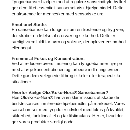
Tyngdebamser hjælper med at regulere sanseindtryk, hvilket
gør dem til et essentielt sansemotorisk hjælpemiddel. Dette
er afgørende for mennesker med sensoriske uro.
Emotionel Støtte:
En sansebamse kan fungere som en trøstende og tryg ven,
der skaber en følelse af nærvær og sikkerhed. Dette er
særligt værdifuldt for børn og voksne, der oplever ensomhed
eller angst.
Fremme af Fokus og Koncentration:
Ved at reducere overstimulering kan tyngdebamser hjælpe
med at øge koncentrationen og forbedre indlæringsevnen.
Dette gør dem velegnede til brug i skoler eller terapeutiske
situationer.
Hvorfor Vælge Oliz/Koko-Nora® Sansebamser?
Hos Oliz/Koko-Nora® har vi en klar mission: at skabe de
bedste sansestimulerende hjælpemidler på markedet. Vores
sansebamser med tyngde er udviklet med fokus på kvalitet,
sikkerhed, funktionalitet og taktilstimulans. Her er, hvad der
gør vores produkter særligt gode: