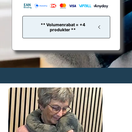
** Volumenrabat = +4
produkter **