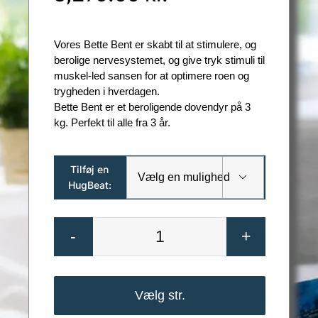
2,500.00 kr.
til
Vores Bette Bent er skabt til at stimulere, og
3,270.00 kr.
berolige nervesystemet, og give tryk stimuli til
muskel-led sansen for at optimere roen og
trygheden i hverdagen.
Bette Bent er et beroligende dovendyr på 3
kg. Perfekt til alle fra 3 år.
Tilføj en

HugBeat:
Sansebamse
Bette
Bent
Vælg str.
antal