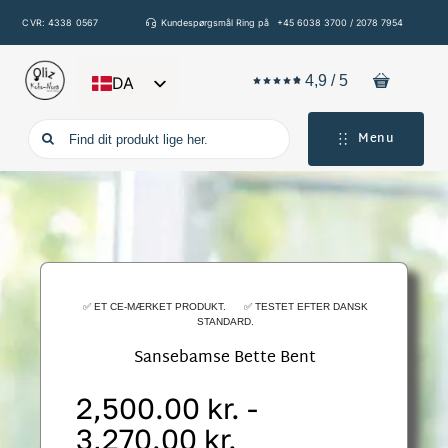
Spring
CVR: 4338 0567
Kundespørgsmål Ring på
+45 6038 3700 / 2078 7954
til
indhold
4,9
/
5
DA
EN
Søg
Menu
DE
efter:
FR
IT
ES
✅ ET CE-MÆRKET PRODUKT. ✅ TESTET EFTER DANSK
STANDARD.
Sansebamse Bette Bent
2,500.00
kr.
-
Prisinterval:
3,270.00
kr.