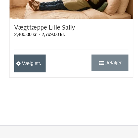
Vægttæppe Lille Sally
Prisinterval:
2,400.00
kr.
-
2,799.00
kr.
2,400.00 kr.
til
2,799.00 kr.
Dette
Detaljer
Vælg str.
vare
har
flere
varianter.
Mulighederne
kan
vælges
på
varesiden