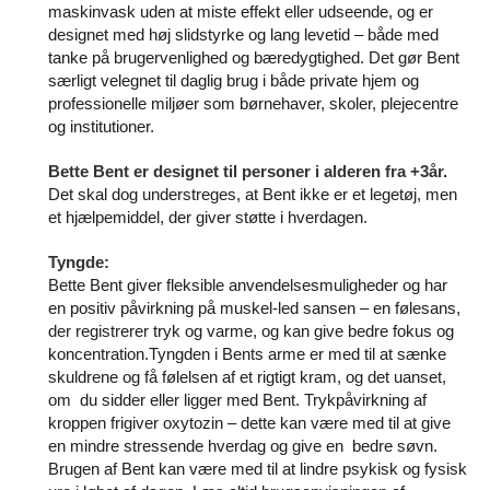
maskinvask uden at miste effekt eller udseende, og er
designet med høj slidstyrke og lang levetid – både med
tanke på brugervenlighed og bæredygtighed. Det gør Bent
særligt velegnet til daglig brug i både private hjem og
professionelle miljøer som børnehaver, skoler, plejecentre
og institutioner.
Bette Bent er designet til personer i alderen fra +3år.
Det skal dog understreges, at Bent ikke er et legetøj, men
et hjælpemiddel, der giver støtte i hverdagen.
Tyngde:
Bette Bent giver fleksible anvendelsesmuligheder og har
en positiv påvirkning på muskel-led sansen – en følesans,
der registrerer tryk og varme, og kan give bedre fokus og
koncentration.Tyngden i Bents arme er med til at sænke
skuldrene og få følelsen af et rigtigt kram, og det uanset,
om du sidder eller ligger med Bent. Trykpåvirkning af
kroppen frigiver oxytozin – dette kan være med til at give
en mindre stressende hverdag og give en bedre søvn.
Brugen af Bent kan være med til at lindre psykisk og fysisk