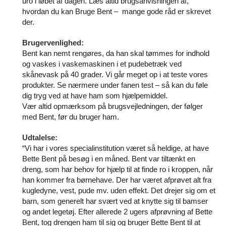
uro i løbet af dagen. Læs altid brugsanvisningen af,
hvordan du kan Bruge Bent – mange gode råd er skrevet
der.
Brugervenlighed:
Bent kan nemt rengøres, da han skal tømmes for indhold
og vaskes i vaskemaskinen i et pudebetræk ved
skånevask på 40 grader. Vi går meget op i at teste vores
produkter. Se nærmere under fanen test – så kan du føle
dig tryg ved at have ham som hjælpemiddel.
Vær altid opmærksom på brugsvejledningen, der følger
med Bent, før du bruger ham.
Udtalelse:
“Vi har i vores specialinstitution været så heldige, at have
Bette Bent på besøg i en måned. Bent var tiltænkt en
dreng, som har behov for hjælp til at finde ro i kroppen, når
han kommer fra børnehave. Der har været afprøvet alt fra
kugledyne, vest, pude mv. uden effekt. Det drejer sig om et
barn, som generelt har svært ved at knytte sig til bamser
og andet legetøj. Efter allerede 2 ugers afprøvning af Bette
Bent, tog drengen ham til sig og bruger Bette Bent til at