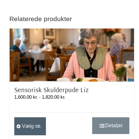
Relaterede produkter
Sensorisk Skulderpude Liz
Prisinterval:
1,600.00
kr.
-
1,820.00
kr.
1,600.00 kr.
til
1,820.00 kr.
Dette
Detaljer
Vælg str.
vare
har