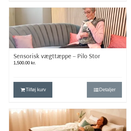
flere
varianter.
Mulighederne
kan
vælges
på
varesiden
Sensorisk vægttæppe – Pilo Stor
1,500.00
kr.
Tilføj kurv
Detaljer