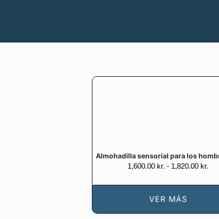
Almohadilla sensorial para los homb
Ga
1,600.00
kr.
-
1,820.00
kr.
de
pre
1,6
VER MÁS
a
1,8