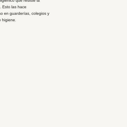
igiénico que resiste la
. Esto las hace
 en guarderías, colegios y
e higiene.