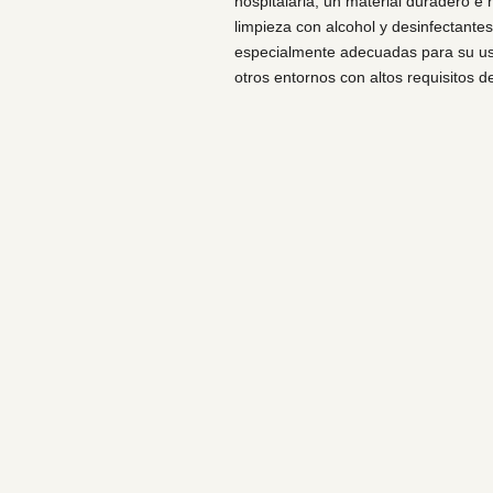
hospitalaria, un material duradero e h
limpieza con alcohol y desinfectantes
especialmente adecuadas para su uso
otros entornos con altos requisitos d