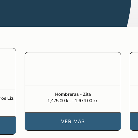
Hombreras - Zita
ros Liz
Gama
1,475.00
kr.
-
1,674.00
kr.
ma
de
precios:
cios:
1,475.00 kr.
00.00 kr.
VER MÁS
a
1,674.00 kr.
20.00 kr.