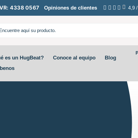
VR: 4338 0567
Opiniones de clientes
4,9
P
é es un HugBeat?
Conoce al equipo
Blog
íbenos