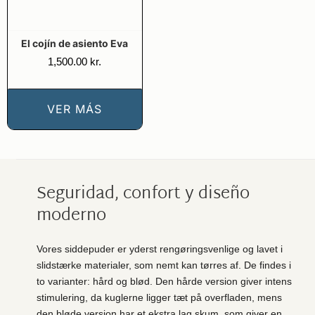
El cojín de asiento Eva
1,500.00
kr.
VER MÁS
Seguridad, confort y diseño
moderno
Vores siddepuder er yderst rengøringsvenlige og lavet i
slidstærke materialer, som nemt kan tørres af. De findes i
to varianter: hård og blød. Den hårde version giver intens
stimulering, da kuglerne ligger tæt på overfladen, mens
den bløde version har et ekstra lag skum, som giver en