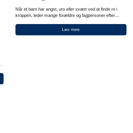
Når et barn har angst, uro eller svært ved at finde ro i
kroppen, leder mange forældre og fagpersoner efter
noget, der kan hjælpe her og nu. Ikke som en
mirakelløsning, men som et redskab, der kan gøre
Læs mere
hverdagen lidt mere tryg, mere forudsigelig og mindre
overvældende. Tyngdeprodukter og andre hjælpemidler
bliver ofte nævnt i den sammenhæng. Det gælder [...]
r
e
er