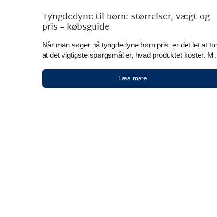
Tyngdedyne til børn: størrelser, vægt og
pris – købsguide
Når man søger på tyngdedyne børn pris, er det let at tro
at det vigtigste spørgsmål er, hvad produktet koster. M
ved køb til børn hænger pris tæt sammen med vægt,
størrelse, materiale og ikke mindst den måde, produkte
Læs mere
skal bruges på. For nogle børn handler det om ro ved
sengetid, og en tyngdedyne kan være med til at skabe
[...]