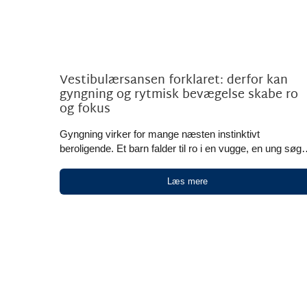
Vestibulærsansen forklaret: derfor kan
gyngning og rytmisk bevægelse skabe ro
og fokus
Gyngning virker for mange næsten instinktivt
beroligende. Et barn falder til ro i en vugge, en ung søge
gyngebevægelse ved uro, og en ældre person kan find
tryghed i en rolig gyngestol. Det er ikke kun en vane ell
Læs mere
en hyggelig oplevelse. Det hænger tæt sammen med
vestibulærsansen, altså den sans, der registrerer
bevægelse, balance og kroppens retning i forhold [...]