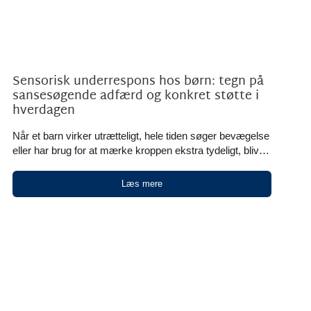
Sensorisk underrespons hos børn: tegn på
sansesøgende adfærd og konkret støtte i
hverdagen
Når et barn virker utrætteligt, hele tiden søger bevægelse
eller har brug for at mærke kroppen ekstra tydeligt, bliver
det ofte tolket som uro, manglende grænser, stimuli eller
“for meget energi”. I nogle tilfælde handler det i stedet om
Læs mere
sensorisk underrespons. Sensorisk underrespons
betyder, at barnet registrerer visse sanseindtryk svagere
eller langsommere end andre børn. Det kan føre til
sansesøgende [...]