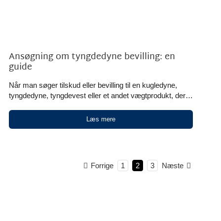
Ansøgning om tyngdedyne bevilling: en
guide
Når man søger tilskud eller bevilling til en kugledyne,
tyngdedyne, tyngdevest eller et andet vægtprodukt, der
kan kategoriseres som hjælpemidler, i Danmark, møder
man hurtigt et system med mange begreber og flere
Læs mere
myndigheder. Det kan føles uklart, især hvis behovet
handler om søvn, uro, angst, autisme, ADHD, demens
eller andre sensoriske udfordringer, som allerede fylder
meget i hverdagen. Den [...]
Forrige
Næste
1
2
3