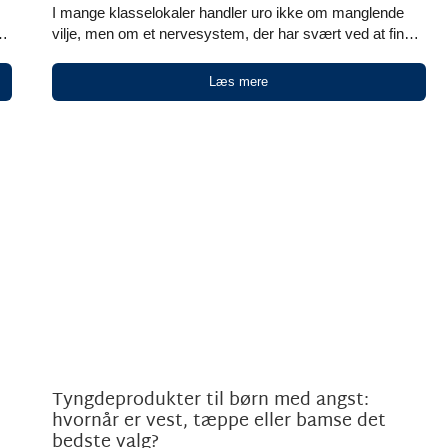
I mange klasselokaler handler uro ikke om manglende
g
vilje, men om et nervesystem, der har svært ved at finde
de
ro længe nok til at lytte, skrive, vente eller blive siddende.
Her kan en tyngdevest i nogle tilfælde være et
Læs mere
t
meningsfuldt hjælpemiddel, der kan give en følelse af
g
tryghed og fungere som hjælpemidler til at støtte eleverne
z
med særlige behov. Den [...]
Tyngdeprodukter til børn med angst:
hvornår er vest, tæppe eller bamse det
bedste valg?