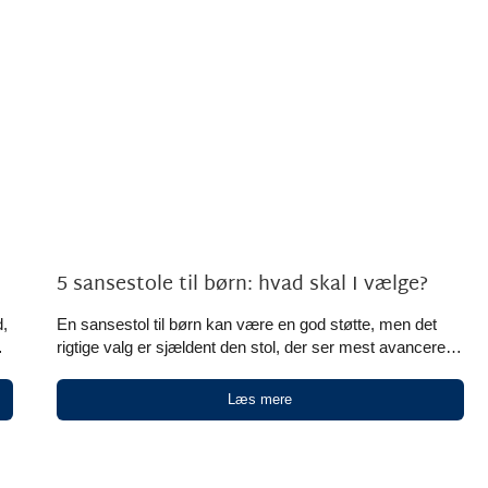
5 sansestole til børn: hvad skal I vælge?
,
En sansestol til børn kan være en god støtte, men det
rigtige valg er sjældent den stol, der ser mest avanceret
ud. Det rigtige valg er den løsning, der passer til barnets
reguleringsbehov, alder, siddestilling og den konkrete
Læs mere
situation, hvor stolen skal bruges. Kort fortalt En
us
sansestol til børn bør vælges ud fra barnets konkrete
r
behov og faglig vurdering, ikke [...]