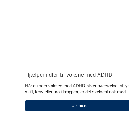
Hjælpemidler til voksne med ADHD
Når du som voksen med ADHD bliver overvældet af lyd
skift, krav eller uro i kroppen, er det sjældent nok med
gode intentioner alene. Oliz/Koko-Nora udvikler danske
sansemotoriske hjælpemidler med vægt og taktile
Læs mere
elementer, så du kan få mere ro, tydeligere
kropsfornemmelse og bedre mulighed for at samle fok
i hverdagen. Hos Oliz/Koko-Nora finder du hjælpemidle
til voksne med [...]