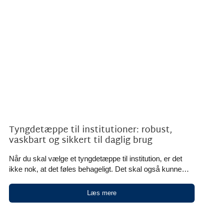
Tyngdetæppe til institutioner: robust,
vaskbart og sikkert til daglig brug
Når du skal vælge et tyngdetæppe til institution, er det
ikke nok, at det føles behageligt. Det skal også kunne
holde til daglig brug, passe ind i jeres rengøringsrutiner og
være sikkert at anvende i en hverdag med flere brugere
Læs mere
og flere medarbejdere. Oliz/Koko-Nora udvikler danske
sansemotoriske hjælpemidler med vægt og taktile
elementer til børn fra 1 år, unge, voksne [...]