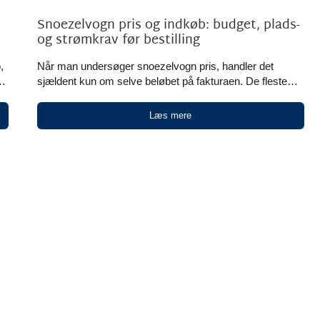
Snoezelvogn pris og indkøb: budget, plads-
og strømkrav før bestilling
,
Når man undersøger snoezelvogn pris, handler det
en
sjældent kun om selve beløbet på fakturaen. De fleste
institutioner og fagpersoner kigger også på, hvor vognen
t
skal stå, hvordan den bruges i hverdagen, og hvilke krav
Læs mere
der er til strøm, adgangsforhold og personaleintroduktion.
Det giver god mening. En snoezelvogn er ofte en praktisk
løsning, når der er behov for sansestimulering og ro, [...]