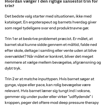
Hvordan vælger I den rigtige sansestol trin for
trin?
Det bedste valg starter med situationen, ikke med
kataloget. En ergoterapeut og barnets hverdag giver
som regel tydeligere svar end produktnavne gør.
Trin 1 er at beskrive problemet præcist. Er målet, at
barnet skal kunne sidde gennem et måltid, falde ned
efter skole, deltage i samling eller vente uden at blive
overvældet? Når målet er konkret, bliver det meget
nemmere at vælge mellem bevægelse, afgrænsning og
dybt tryk.
Trin 2 er at matche inputtypen. Hvis barnet søger at
gynge, vippe eller pace, kan rolig bevægelse være
relevant. Hvis barnet læner sig tungt ind i voksne,
gemmer sig under puder eller virker "udflydende" i
kroppen, peger det oftere mod deep pressure therapy