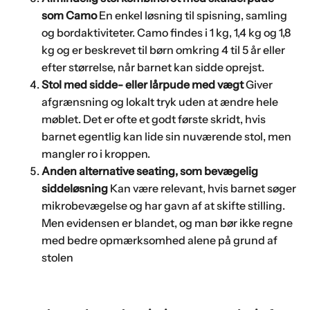
som Camo
En enkel løsning til spisning, samling
og bordaktiviteter. Camo findes i 1 kg, 1,4 kg og 1,8
kg og er beskrevet til børn omkring 4 til 5 år eller
efter størrelse, når barnet kan sidde oprejst.
Stol med sidde- eller lårpude med vægt
Giver
afgrænsning og lokalt tryk uden at ændre hele
møblet. Det er ofte et godt første skridt, hvis
barnet egentlig kan lide sin nuværende stol, men
mangler ro i kroppen.
Anden alternative seating, som bevægelig
siddeløsning
Kan være relevant, hvis barnet søger
mikrobevægelse og har gavn af at skifte stilling.
Men evidensen er blandet, og man bør ikke regne
med bedre opmærksomhed alene på grund af
stolen