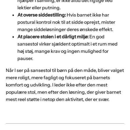
hjælper i samling, er ikke altid det rigtige ved
lektier eller putning.
At overse siddestilling:
Hvis barnet ikke har
postural kontrol nok til at sidde oprejst, mister
mange siddeløsninger deres ønskede effekt.
At placere stolen i et dårligt miljø:
En god
sansestol virker sjældent optimalt i et rum med
høj støj, mange krav og ingen mulighed for
pauser.
Når I ser på sansestol til børn på den måde, bliver valget
mere roligt, mere fagligt og fokuseret på barnets
komfort og udvikling. I leder ikke efter den mest
populære stol, men efter den løsning, der giver barnet
mest reel støtte i netop den aktivitet, der er svær.