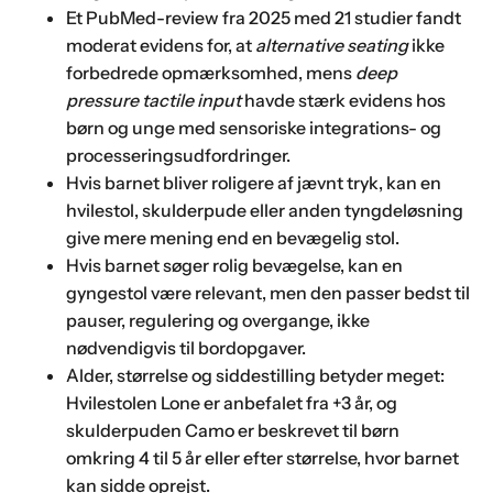
Et PubMed-review fra 2025 med 21 studier fandt
moderat evidens for, at
alternative seating
ikke
forbedrede opmærksomhed, mens
deep
pressure tactile input
havde stærk evidens hos
børn og unge med sensoriske integrations- og
processeringsudfordringer.
Hvis barnet bliver roligere af jævnt tryk, kan en
hvilestol, skulderpude eller anden tyngdeløsning
give mere mening end en bevægelig stol.
Hvis barnet søger rolig bevægelse, kan en
gyngestol være relevant, men den passer bedst til
pauser, regulering og overgange, ikke
nødvendigvis til bordopgaver.
Alder, størrelse og siddestilling betyder meget:
Hvilestolen Lone er anbefalet fra +3 år, og
skulderpuden Camo er beskrevet til børn
omkring 4 til 5 år eller efter størrelse, hvor barnet
kan sidde oprejst.