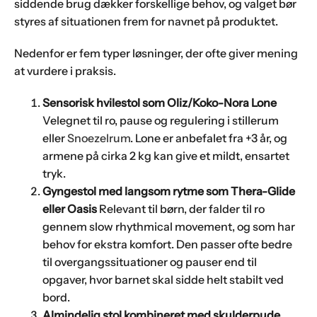
siddende brug dækker forskellige behov, og valget bør
styres af situationen frem for navnet på produktet.
Nedenfor er fem typer løsninger, der ofte giver mening
at vurdere i praksis.
Sensorisk hvilestol som Oliz/Koko-Nora Lone
Velegnet til ro, pause og regulering i stillerum
eller
Snoezelrum
. Lone er anbefalet fra +3 år, og
armene på cirka 2 kg kan give et mildt, ensartet
tryk.
Gyngestol med langsom rytme som Thera-Glide
eller Oasis
Relevant til børn, der falder til ro
gennem slow rhythmical movement, og som har
behov for ekstra komfort. Den passer ofte bedre
til overgangssituationer og pauser end til
opgaver, hvor barnet skal sidde helt stabilt ved
bord.
Almindelig stol kombineret med skulderpude