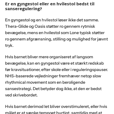
Er en gyngestol eller en hvilestol bedst til
sanseregulering?
En gyngestol og en
hvilestol
løser ikke det samme.
Thera-Glide og Oasis støtter ro gennem rytmisk
bevægelse, mens en hvilestol som Lone typisk støtter
ro gennem afgrænsning, stilling og mulighed for jævnt
tryk.
Hvis barnet bliver mere organiseret af langsom
bevægelse, kan en gyngestol være et stærkt redskab
før kravsituationer, efter skole eller i reguleringspauser.
NHS-baserede vejledninger fremhæver netop slow
rhythmical movement som en beroligende
sansestrategi. Det betyder dog ikke, at den er bedst
ved skrivebordet.
Hvis barnet derimod let bliver overstimuleret, eller hvis
målet er at sænke tempoet hurtigt, samtidig med at