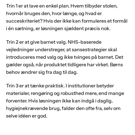
Trin 1 er at lave en enkel plan. Hvem tilbyder stolen,
hvornår bruges den, hvor længe, og hvad er
succeskriteriet? Hvis der ikke kan formuleres et formål
i én sætning, er løsningen sjældent præcis nok.
Trin 2 er at give barnet valg. NHS-baserede
vejledninger understreger, at sansestrategier skal
introduceres med valg og ikke tvinges på barnet. Det
gælder også, når produktet tidligere har virket. Børns
behov ændrer sig fra dag til dag.
Trin 3 er at tænke praktisk. I institutioner betyder
materialer, rengøring og robusthed mere, end mange
forventer. Hvis løsningen ikke kan indgå i daglig,
hygiejnekrævende brug, falder den ofte fra, selv om
selve idéen er god.