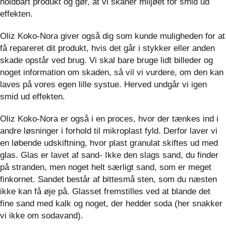
holdbart produkt og gør, at vi skåner miljøet for smid ud
effekten.
Oliz Koko-Nora giver også dig som kunde muligheden for at
få repareret dit produkt, hvis det går i stykker eller anden
skade opstår ved brug. Vi skal bare bruge lidt billeder og
noget information om skaden, så vil vi vurdere, om den kan
laves på vores egen lille systue. Herved undgår vi igen
smid ud effekten.
Oliz Koko-Nora er også i en proces, hvor der tænkes ind i
andre løsninger i forhold til mikroplast fyld. Derfor laver vi
en løbende udskiftning, hvor plast granulat skiftes ud med
glas. Glas er lavet af sand- Ikke den slags sand, du finder
på stranden, men noget helt særligt sand, som er meget
finkornet. Sandet består af bittesmå sten, som du næsten
ikke kan få øje på. Glasset fremstilles ved at blande det
fine sand med kalk og noget, der hedder soda (her snakker
vi ikke om sodavand).