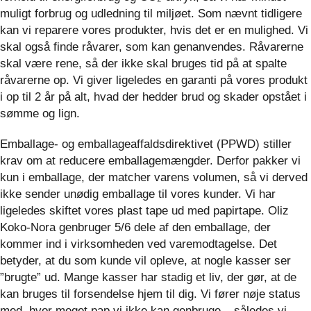
muligt forbrug og udledning til miljøet. Som nævnt tidligere
kan vi reparere vores produkter, hvis det er en mulighed. Vi
skal også finde råvarer, som kan genanvendes. Råvarerne
skal være rene, så der ikke skal bruges tid på at spalte
råvarerne op. Vi giver ligeledes en garanti på vores produkt
i op til 2 år på alt, hvad der hedder brud og skader opstået i
sømme og lign.
Emballage- og emballageaffaldsdirektivet (PPWD) stiller
krav om at reducere emballagemængder. Derfor pakker vi
kun i emballage, der matcher varens volumen, så vi derved
ikke sender unødig emballage til vores kunder. Vi har
ligeledes skiftet vores plast tape ud med papirtape. Oliz
Koko-Nora genbruger 5/6 dele af den emballage, der
kommer ind i virksomheden ved varemodtagelse. Det
betyder, at du som kunde vil opleve, at nogle kasser ser
”brugte” ud. Mange kasser har stadig et liv, der gør, at de
kan bruges til forsendelse hjem til dig. Vi fører nøje status
med, hvor meget pap vi ikke kan genbruge – således vi