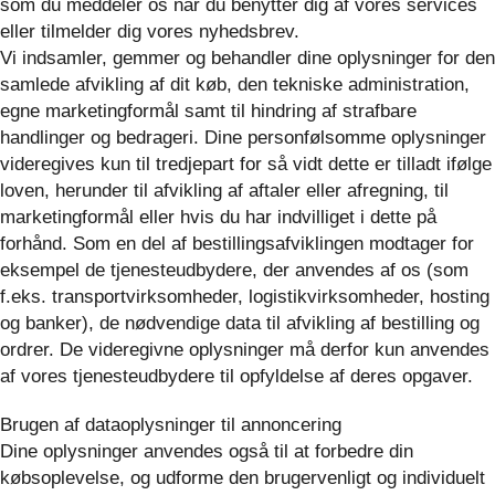
som du meddeler os når du benytter dig af vores services
eller tilmelder dig vores nyhedsbrev.
Vi indsamler, gemmer og behandler dine oplysninger for den
samlede afvikling af dit køb, den tekniske administration,
egne marketingformål samt til hindring af strafbare
handlinger og bedrageri. Dine personfølsomme oplysninger
videregives kun til tredjepart for så vidt dette er tilladt ifølge
loven, herunder til afvikling af aftaler eller afregning, til
marketingformål eller hvis du har indvilliget i dette på
forhånd. Som en del af bestillingsafviklingen modtager for
eksempel de tjenesteudbydere, der anvendes af os (som
f.eks. transportvirksomheder, logistikvirksomheder, hosting
og banker), de nødvendige data til afvikling af bestilling og
ordrer. De videregivne oplysninger må derfor kun anvendes
af vores tjenesteudbydere til opfyldelse af deres opgaver.
Brugen af dataoplysninger til annoncering
Dine oplysninger anvendes også til at forbedre din
købsoplevelse, og udforme den brugervenligt og individuelt