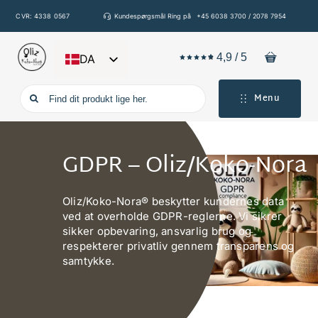
Spring
CVR: 4338 0567
Kundespørgsmål Ring på
+45 6038 3700 / 2078 7954
til
indhold
4,9
/
5
DA
EN
Søg
Menu
DE
efter:
FR
IT
GDPR – Oliz/Koko-Nora
ES
Oliz/Koko-Nora® beskytter kundernes data
ved at overholde GDPR-reglerne. Vi sikrer
sikker opbevaring, ansvarlig brug og
respekterer privatliv gennem transparens og
samtykke.