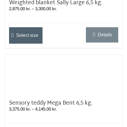
Weighted blanket Sally Large 6,5 kg.
Prisinterval:
2,875.00
kr.
–
3,300.00
kr.
2,875.00 kr.
til
3,300.00 kr.
Dette
Details
Select size
vare
har
flere
varianter.
Mulighederne
kan
vælges
på
varesiden
Sensory teddy Mega Bent 6,5 kg.
Prisinterval:
3,375.00
kr.
–
4,145.00
kr.
3,375.00 kr.
til
4,145.00 kr.