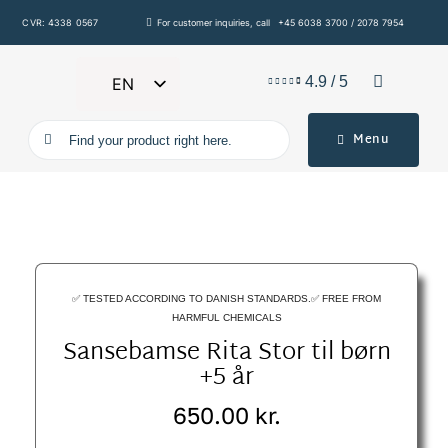
Skip
CVR: 4338 0567
For customer inquiries, call
+45 6038 3700 / 2078 7954
to
content
4.9
/
5
EN
DA
Søg
Menu
DE
efter:
FR
IT
ES
✅ TESTED ACCORDING TO DANISH STANDARDS.✅ FREE FROM
HARMFUL CHEMICALS
Sansebamse Rita Stor til børn
+5 år
650.00
kr.