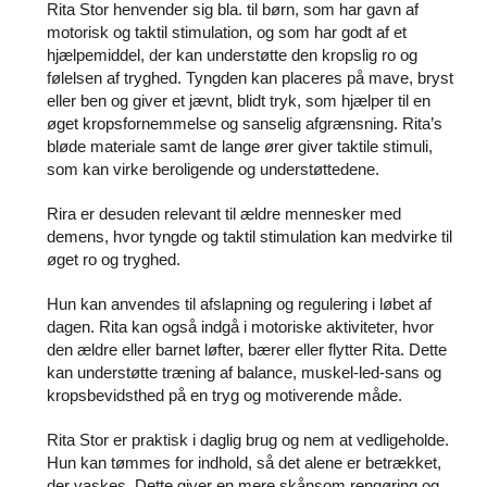
Rita Stor henvender sig bla. til børn, som har gavn af
motorisk og taktil stimulation, og som har godt af et
hjælpemiddel, der kan understøtte den kropslig ro og
følelsen af tryghed. Tyngden kan placeres på mave, bryst
eller ben og giver et jævnt, blidt tryk, som hjælper til en
øget kropsfornemmelse og sanselig afgrænsning. Rita’s
bløde materiale samt de lange ører giver taktile stimuli,
som kan virke beroligende og understøttedene.
Rira er desuden relevant til ældre mennesker med
demens, hvor tyngde og taktil stimulation kan medvirke til
øget ro og tryghed.
Hun kan anvendes til afslapning og regulering i løbet af
dagen. Rita kan også indgå i motoriske aktiviteter, hvor
den ældre eller barnet løfter, bærer eller flytter Rita. Dette
kan understøtte træning af balance, muskel-led-sans og
kropsbevidsthed på en tryg og motiverende måde.
Rita Stor er praktisk i daglig brug og nem at vedligeholde
.
Hun kan tømmes for indhold, så det alene er betrækket,
der vaskes. Dette giver en mere skånsom rengøring og