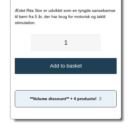
Æslet Rita Stor er udviklet som en tyngde sansebamse
til børn fra 5 år, der har brug for motorisk og taktil
stimulation.
Sansebamse
Rita
Stor
Add to basket
til
børn
+5
**Volume discount** + 4 products!
år
antal