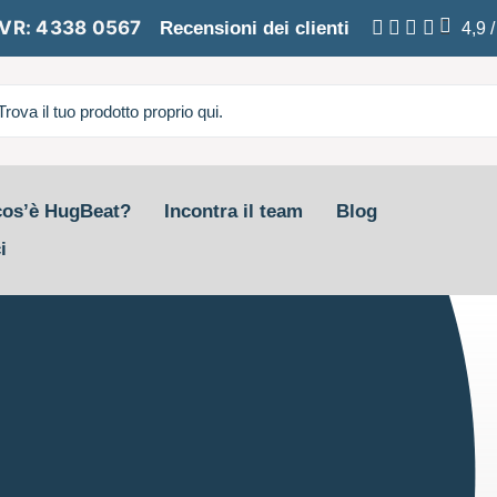
VR: 4338 0567
Recensioni dei clienti
4,9
cos’è HugBeat?
Incontra il team
Blog
i