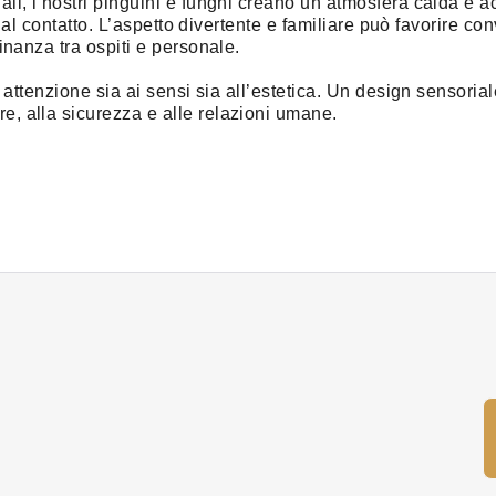
li, i nostri pinguini e funghi creano un’atmosfera calda e ac
ano al contatto. L’aspetto divertente e familiare può favorire c
cinanza tra ospiti e personale.
on attenzione sia ai sensi sia all’estetica. Un design sensoria
e, alla sicurezza e alle relazioni umane.