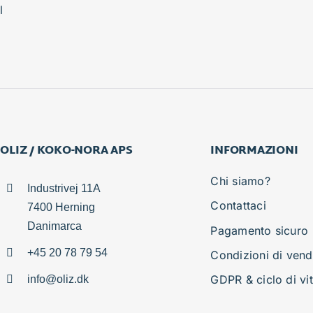
l
OLIZ / KOKO-NORA APS
INFORMAZIONI
Chi siamo?
Industrivej 11A
Contattaci
7400 Herning
Danimarca
Pagamento sicuro
+45 20 78 79 54
Condizioni di vend
GDPR & ciclo di vi
info@oliz.dk