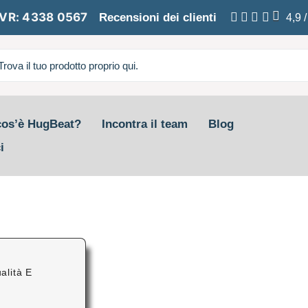
VR: 4338 0567
Recensioni dei clienti
4,9
cos’è HugBeat?
Incontra il team
Blog
i
alità E