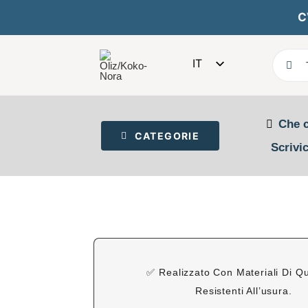
Skip
C
to
content
Søg
IT
efter:
DA
EN
Che 
DE
CATEGORIE
Scrivic
FR
ES
✅ Realizzato Con Materiali Di Qu
Resistenti All’usura.